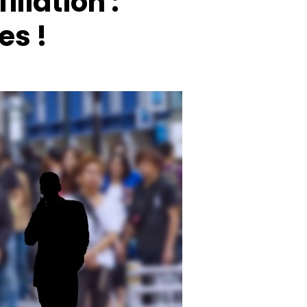
iliation :
es !